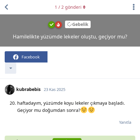
1
/
2
gönderi
Gebelik
Hamilelikte yüzümde lekeler oluştu, geçiyor mu?
Facebook
kubrabebis
23 Kas 2025
haftadayım, yüzümde koyu lekeler çıkmaya başladı.
Geçiyor mu doğumdan sonra?
Yanıtla