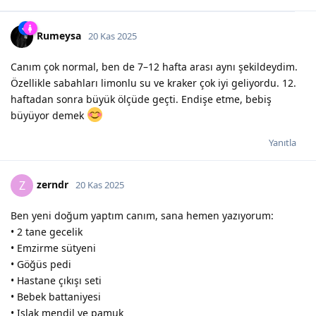
Rumeysa
20 Kas 2025
Canım çok normal, ben de 7–12 hafta arası aynı şekildeydim.
Özellikle sabahları limonlu su ve kraker çok iyi geliyordu. 12.
haftadan sonra büyük ölçüde geçti. Endişe etme, bebiş
büyüyor demek
Yanıtla
zerndr
Z
20 Kas 2025
Ben yeni doğum yaptım canım, sana hemen yazıyorum:
• 2 tane gecelik
• Emzirme sütyeni
• Göğüs pedi
• Hastane çıkışı seti
• Bebek battaniyesi
• Islak mendil ve pamuk