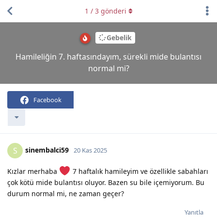
1
/
3
gönderi
Gebelik
Hamileliğin 7. haftasındayım, sürekli mide bulantısı
normal mi?
Facebook
sinembalci59
S
20 Kas 2025
Kızlar merhaba
7 haftalık hamileyim ve özellikle sabahları
çok kötü mide bulantısı oluyor. Bazen su bile içemiyorum. Bu
durum normal mi, ne zaman geçer?
Yanıtla