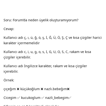
Soru: Forum’da neden üyelik oluşturamıyorum?
Cevap:
Kullanıcı adı ç, ı, ü, ğ, ö, ş, İ, Ğ, Ü, Ö, Ş, Ç ve kısa çizgiler harici
karakter içermemelidir
Kullanıcı adı c, i, u, g, o, s, I, G, U, O, S, C, rakam ve kısa
çizgiler içerebilir.
Kullanıcı adı İngilizce karakter, rakam ve kısa çizgiler
içerebilir.
Örnek:
çıçeğım ❌ küçükoğlum ❌ nazlı.bebeğım❌
Cicegim ✅ kucukoglum ✅ nazli_bebegim✅